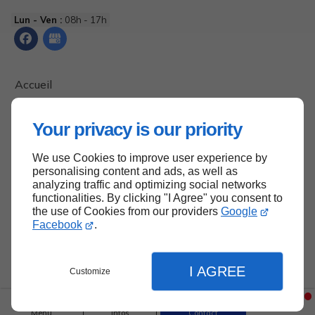
Lun - Ven :
08h - 17h
Accueil
Contactez-nous
Your privacy is our priority
Mentions légales
Plan du site
We use Cookies to improve user experience by
personalising content and ads, as well as
analyzing traffic and optimizing social networks
functionalities. By clicking "I Agree" you consent to
the use of Cookies from our providers
Google
Haut de page
Facebook
.
I AGREE
Customize
Menu
Infos
Contact